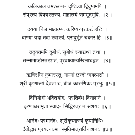
कलिकाल तमश्छन्न- दृष्टित्वा द्विदुषामपि ।
संप्रत्य विषयस्तस्य, माहात्म्यं समभूदभुवि. ॥२॥
दयया निज माहात्म्यं, करिष्यन्प्रकटं हरिः ।
वाण्या यदा तदा स्वास्यं, प्रादुर्भूतं चकार हि ॥३॥
तदुक्तमपि दुर्बोधं, सुबोधं स्याद्यथा तथा ।
तन्नामाष्टोरतरशतं, प्रवक्ष्याम्यखिलाघहृत. ॥४॥
ऋषिरग्नि कुमारस्तु, नाम्नां छन्दो जगत्यसौ ।
श्री कृष्णास्यं देवता च, बीजं कारुणिकः प्रभुः ॥५॥
विनियोगो भक्तियोग:, प्रतिबंध विनाशने ।
कृष्णाधरामृता स्वाद- सिद्धिरत्र न संशयः ॥६॥
आनंदः परमानंदः, श्रीकृष्णास्यं कृपानिधिः ।
दैवोद्धार प्रयत्नात्मा, स्मृतिमात्रार्तिनाशनः. ॥७॥