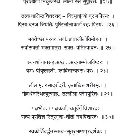
प्रतिक्षण निकुंजस्थ, लीला रस सुपूरितः ॥२५॥
तत्कथाक्षिप्तचितस्तद् – विस्मृत|न्यो व्रजप्रियः ।
प्रिय व्रज स्थितिः पुष्टिलीलाकर्ता रहः प्रियः ॥२६॥
भक्तेच्छा पूरकः सर्वा, ज्ञातलीलोतिमोहनः ।
सर्वासक्तो भक्तमात्रा-सक्तः पतितपावनः ॥ २७॥
स्वयशोगानसंहऋष्ठं , ऋदयाम्भोजविष्टरः ।
यशः पीयूष्लहरी, प्लावितान्यरसः परः. ॥२८॥
लीलामृतरसार्द्रार्द्री, कृताखिलशरीरभृत ।
गोवर्धनस्थित्युत्साह:, तल्लीला प्रेमपूरितः ॥२९॥
यज्ञभोक्ता यज्ञकर्ता, चतुर्वर्ग विशारदः ।
सत्य प्रतिज्ञ स्त्रिगुणा-तीतो नयविशारदः. ॥३०॥
स्वकीर्तिवर्द्धनस्तत्व-सूत्रभाष्यप्रदर्शकः ।