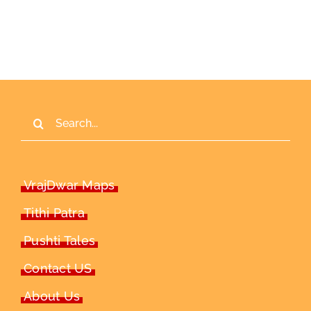
Search
for:
VrajDwar Maps
Tithi Patra
Pushti Tales
Contact US
About Us