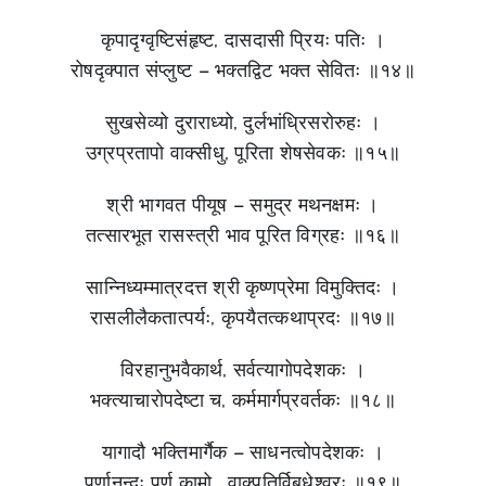
कृपादृग्वृष्टिसंहृष्ट, दासदासी प्रियः पतिः ।
रोषदृक्पात संप्लुष्ट – भक्तद्विट भक्त सेवितः ॥१४॥
सुखसेव्यो दुराराध्यो, दुर्लभांध्रिसरोरुहः ।
उग्रप्रतापो वाक्सीधु, पूरिता शेषसेवकः ॥१५॥
श्री भागवत पीयूष – समुद्र मथनक्षमः ।
तत्सारभूत रासस्त्री भाव पूरित विग्रहः ॥१६॥
सान्निध्यम्मात्रदत्त श्री कृष्णप्रेमा विमुक्तिदः ।
रासलीलैकतात्पर्यः, कृपयैतत्कथाप्रदः ॥१७॥
विरहानुभवैकार्थ, सर्वत्यागोपदेशकः ।
भक्त्याचारोपदेष्टा च, कर्ममार्गप्रवर्तकः ॥१८॥
यागादौ भक्तिमार्गैक – साधनत्वोपदेशकः ।
पूर्णानन्दः पूर्ण कामो , वाक्पतिर्विबुधेश्वरः ॥१९॥