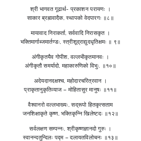
श्री भागवत गूढार्थ- प्रकाशन परायणः ।
साकार ब्रह्मवादैक, स्थापको वेदपारगः ॥८॥
मायावाद निराकर्ता, सर्ववादि निरासकृत ।
भक्तिमार्गाब्जमार्तण्डः, स्त्रीशूद्राद्युदधृतिक्षमः ॥ ९॥
अंगीकृतयैव गोपीश, वल्लभीकृतमानवः ।
अंगीकृतौ समर्यादो, महाकारुणिको विभुः. ॥१०॥
अदेयदानदक्षश्च, महोदारचरित्रवान ।
प्राकृतानुकृतिव्याज – मोहितासुर मानुषः ॥११॥
वैश्वानरो वल्लभाख्यः, सद्रूपो हितकृत्सताम
जनशिक्षाकृते कृष्ण, भक्तिकृन्नि खिलेष्टदः ॥१२॥
सर्वलक्षण सम्पन्नः, श्रीकृष्णज्ञानदो गुरुः ।
स्वानन्दतुन्दिलः पद्म – दलायतविलोचनः ॥१३॥