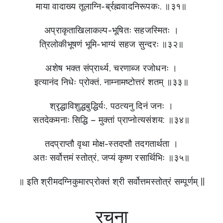
माया वादाख्य तूलाग्नि-र्ब्रह्मवादनिरूपकः. ॥३१॥
अप्राकृताखिलाकल्प-भूषितः सहजस्मितः ।
त्रिलोकीभूषणं भूमि-भाग्यं सहज सुन्दरः ॥३२॥
अशेष भक्त संप्रार्थ्य, चरणाब्ज रजोधनः ।
इत्यानंद निधेः प्रोक्तं, नाम्नामष्टोत्तरं शतम् ॥३३॥
श्रृद्धाविशुद्धबुद्धिर्यः, पठत्यनु दिनं जनः ।
सतदेकमनाः सिद्धि – मुक्तां प्राप्नोत्यसंशय: ॥३४॥
तदप्राप्तौ वृथा मोक्ष-स्तदप्तौ तदगतार्थता ।
अतः सर्वोत्तमं स्तोत्रं, जप्यं कृष्ण रसार्थिभिः ॥३५॥
॥ इति श्रीमदग्निकुमारप्रोक्तं श्री सर्वोत्तमस्तोत्रं सम्पूर्णम् ||
रचना