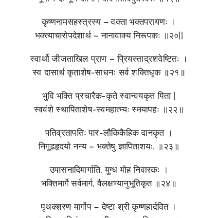
कृष्णनामसहस्त्रस्य – वक्ता भक्तपरायणः ।
भक्त्याचारोपदेशार्थ – नानावाक्य निरूपकः ॥२०||
स्वार्थो जीजताखिल प्राण – प्रियस्ताद्रशवेष्टितः ।
स्व दासार्थ कृताशेष-साधनः सर्व शक्तिधृक ॥२१॥
भुवि भक्ति प्रचारैक-कृते स्वान्वयकृत पिता |
स्ववंशे स्थापिताशेष-स्वमहात्म्यः स्मयापहः ॥२२॥
पतिव्रतापतिः पार-लौकिकैहिक दानकृत ।
निगूढहृदयो नन्य – भक्तेषु ज्ञापिताशयः. ॥२३॥
उपासनादिमार्गाति, मुग्ध मोह निवारकः ।
भक्तिमार्गे सर्वमार्ग, वैलक्षण्यानुभूतिकृत ॥२४॥
पृथक्शरण मार्गोप – देष्टा श्री कृष्णहार्दवित ।