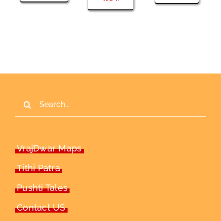
Search
for:
VrajDwar Maps
Tithi Patra
Pushti Tales
Contact US