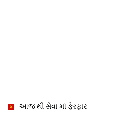
આજ થી સેવા માં ફેરફાર