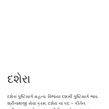
દશેરા
દશેરા પુષ્ટિમાર્ગ મહત્વ, વિજયા દશમી પુષ્ટિમાર્ગ ભાવ,
શ્રીનાથજી સેવા ક્રમ, દશેરા ના પદ – કીર્તન,