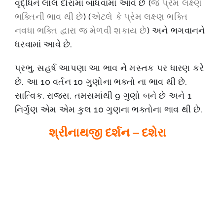
વૃદ્ધિને લાલ દોરામાં બાંધવામાં આવે છે (
જે પ્રેમ લક્ષ્‍ણ
ભક્તિની ભાવ થી છે
) (
એટલે ​​કે પ્રેમ લક્ષ્‍ણ ભક્તિ
નવધા ભક્તિ દ્વારા જ મેળવી શકાય છે
) અને ભગવાનને
ધરવામાં આવે છે.
પ્રભુ, સહર્ષ આપણા આ ભાવ ને મસ્તક પર ધારણ કરે
છે. આ 10 વર્તન 10 ગુણોના ભક્તો ના ભાવ થી છે.
સાત્વિક, રાજસ, તમસમાંથી 9 ગુણો બને છે અને 1
નિર્ગુણ એમ એમ કુલ 10 ગુણના ભક્તોના ભાવ થી છે.
શ્રીનાથજી દર્શન – દશેરા