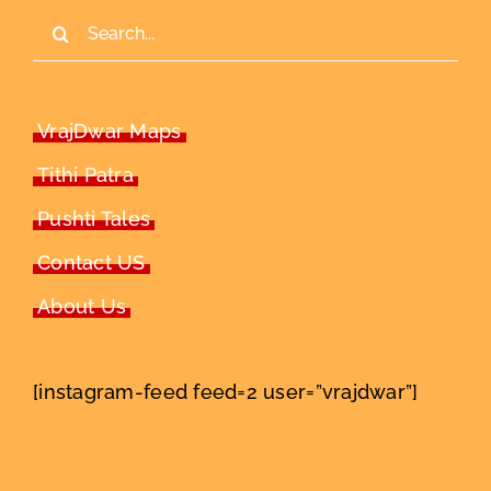
Search
for:
VrajDwar Maps
Tithi Patra
Pushti Tales
Contact US
About Us
[instagram-feed feed=2 user=”vrajdwar”]