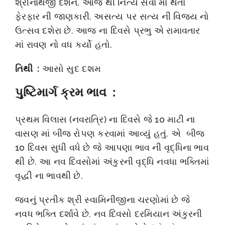
શ્રીનાથજી દર્શન, આજ થી નિત્ય સેવા માં થતાં
ફેરફાર ની જાણકારી. અસત્ય પર સત્ય ની વિજય નો
ઉત્સવ દશેરા છે. આજ ના દિવસે પ્રભુ એ રામાવતાર
માં રાવણ નો વધ કર્યો હતો.
તિથી :
આસો સુદ દશમ
પુષ્ટિમાર્ગ ક્રમ ભાવ :
પ્રથમ વિલાસ (નવરાત્રિ) ના દિવસે જે 10 માટી ના
વાસણ માં બીજ રોપણ કરવામાં આવ્યું હતું. એ બીજ
10 દિવસ સુધી વધે છે જે આપણા ભાવ ની વૃદ્ધિના ભાવ
થી છે. આ નવ દિવસોમાં અંકુરની વૃદ્ધિ નવધા ભક્તિમાં
વૃદ્ધી ના ભાવથી છે.
જવનું પ્રતીક શ્રી સ્વામિનીજીના ચરણોમાં છે જે
નવધ ભક્તિ દર્શાવે છે. નવ દિવસો દરમિયાન અંકુરની