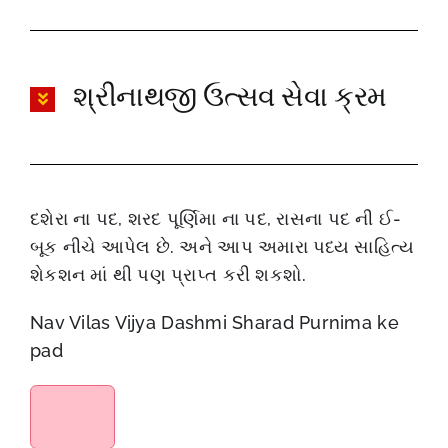
શ્રીનાથજી ઉત્સવ સેવા ક્રમ
દશેરા ના પદ, શરદ પૂર્ણિમા ના પદ, રાસના પદ ની ઈ-
બૂક નીચે આપેલ છે. અને આપ અમારા પધ્ય સાહિત્ય
શેકશન માં થી પણ પ્રાપ્ત કરી શકશો.
Nav Vilas Vijya Dashmi Sharad Purnima ke
pad