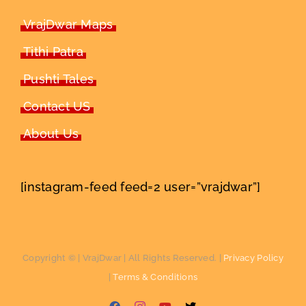
VrajDwar Maps
Tithi Patra
Pushti Tales
Contact US
About Us
[instagram-feed feed=2 user=”vrajdwar”]
Copyright ©
| VrajDwar | All Rights Reserved. |
Privacy Policy
|
Terms & Conditions
Facebook
Instagram
YouTube
X