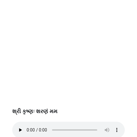
શ્રી કૃષ્ણઃ શરણં મમ