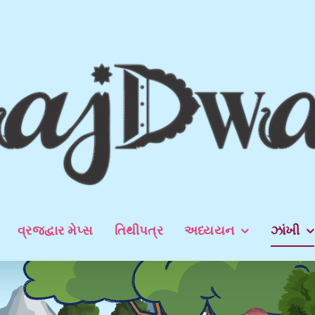
વ્રજદ્વાર મેપ્સ
તિથીપત્ર
અધ્યયન
ઝાંખી