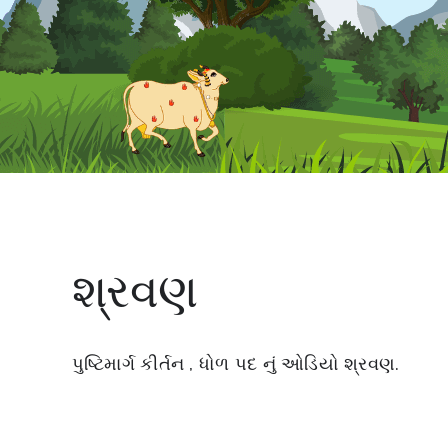
શ્રવણ
પુષ્ટિમાર્ગ કીર્તન , ધોળ પદ નું ઓડિયો શ્રવણ.