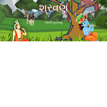
શ્રવણ
ઝાંખી
શ્રવણ