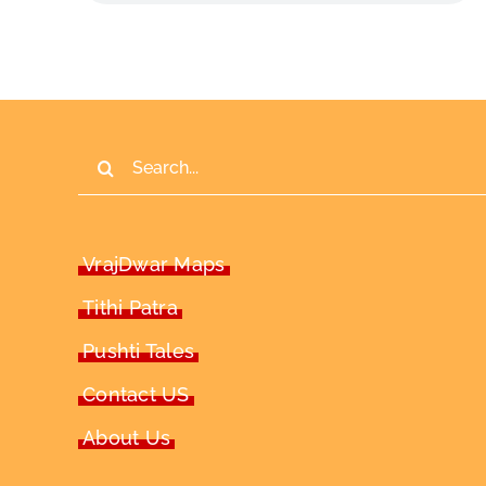
Search
for:
VrajDwar Maps
Tithi Patra
Pushti Tales
Contact US
About Us