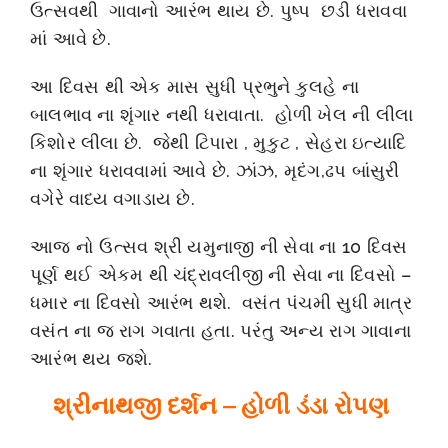
ઉત્સવથી ગાવાનો આરંભ થાય છે. પુષ્પ છડી ધરાવવા
માં આવે છે.
આ દિવસ થી એક માસ સુધી પ્રભુને કુલહે ના
બાલભાવ ના શૃંગાર નથી ધરાવાતા. હોળી ખેલ ની લીલા
કિશોર લીલા છે. જેથી ટિપારા , મુકુટ , સેહરા ઇત્યાદિ
ના શૃંગાર ધરાવવામાં આવે છે. ઝાંઝ, મૃદંગ,ઢપ બાંસુરી
વગેરે વાધ્ય વગાડાય છે.
આજ નો ઉત્સવ શ્રી યમુનાજી ની સેવા ના 10 દિવસ
પૂર્ણ થઈ એકમ થી ચંદ્રાવલીજી ની સેવા ના દિવસો –
ધમાર ના દિવસો આરંભ થશે. વસંત પંચમી સુધી માત્ર
વસંત ના જ રાગ ગવાતા હતા. પરંતુ અન્ય રાગ ગાવાના
આરંભ થય જશે.
શ્રીનાથજી દર્શન – હોળી ડંડા રોપણ