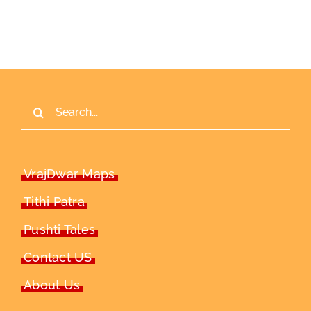
Search
for:
VrajDwar Maps
Tithi Patra
Pushti Tales
Contact US
About Us