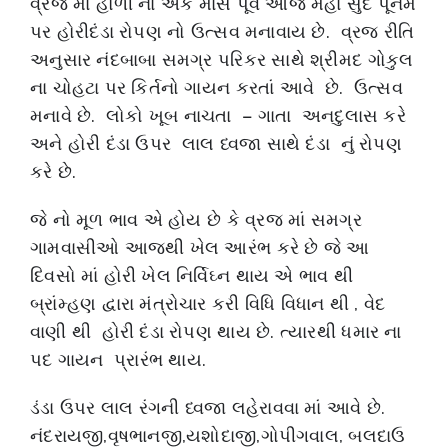
વ્રજ માં હોળી ના એક માસ પૂર્વ આજે મહા સુદ પૂનમ
પર હોરીદંડા રોપણ નો ઉત્સવ મનાવાય છે. વ્રજ રીતિ
અનુસાર નંદબાબા સમગ્ર પરિકર સાથે શ્રીમદ ગોકુલ
ના ચોહટા પર કિર્તનો ગાયન કરતાં આવે છે. ઉત્સવ
મનાવે છે. લોકો ખૂબ નાચતા – ગાતા અનદુલાસ કરે
અને હોરી દંડા ઉપર લાલ ધ્વજા સાથે દંડા નું રોપણ
કરે છે.
જે નો મૂળ ભાવ એ હોય છે કે વ્રજ માં સમગ્ર
ગામવાસીઓ આજથી ખેલ આરંભ કરે છે જે આ
દિવસો માં હોરી ખેલ નિર્વિઘ્ન થાય એ ભાવ થી
બ્રાંમ્હણ દ્વારા મંત્રોચાર કરી વિધિ વિધાન થી , વેદ
વાણી થી હોરી દંડા રોપણ થાય છે. ત્યારથી ધમાર ના
પદ ગાયન પ્રારંભ થાય.
ડંડા ઉપર લાલ રંગની ધ્વજા લહેરાવવા માં આવે છે.
નંદરાયજી,વૃષભાનજી,યશોદાજી,ગોપીગવાલ, બલદાઉ