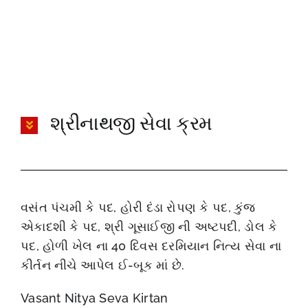
શ્રીનાથજી સેવા ક્રમ
વસંત પંચમી કે પદ, હોરી દંડા રોપણ કે પદ, કુંજ
એકાદશી કે પદ, શ્રી ગૂસાઈજી ની અષ્ટપદી, ડોલ કે
પદ, હોળી ખેલ ના 40 દિવસ દરમિયાન નિત્ય સેવા ના
કીર્તન નીચે આપેલ ઈ-બૂક માં છે.
Vasant Nitya Seva Kirtan