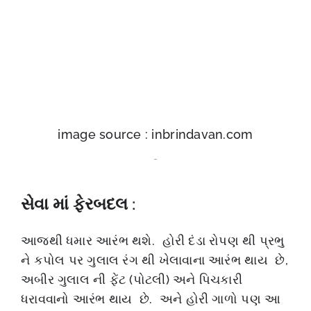
image source : inbrindavan.com
..
સેવા માં ફેરબદલ
:
આજથી ધમાર આરંભ થશે. હોરી દંડા રોપણ થી પ્રભુ
ને કપોલ પર ગુલાલ રંગ થી ખેલાવાના આરંભ થાય છે,
અબીર ગુલાલ ની ફેંટ (પોટલી) અને પિચકારી
ધરાવવાનો આરંભ થાય છે. અને હોરી ગાળો પણ આ