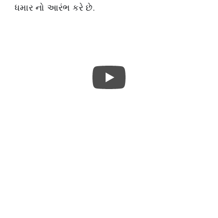
ધમાર નો આરંભ કરે છે.