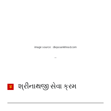
image source : divyasankhnad.com
..
શ્રીનાથજી સેવા ક્રમ