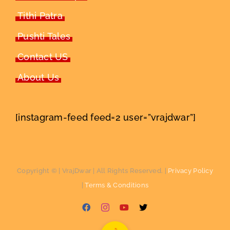
Tithi Patra
Pushti Tales
Contact US
About Us
[instagram-feed feed=2 user=”vrajdwar”]
Copyright ©
| VrajDwar | All Rights Reserved. |
Privacy Policy
|
Terms & Conditions
Facebook
Instagram
YouTube
X