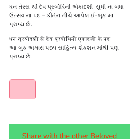
ધન તેરસ થી દેવ પ્રબોધિની એકાદશી સુધી ના બધા
ઉત્સવ ના પદ – કીર્તન નીચે આપેલ ઈ-બૂક માં
પ્રાપ્ય છે.
धन त्रयोदशी से देव प्रबोधिनी एकादशी के पद
આ બુક અમારા પધ્ય સાહિત્ય શેકશન માંથી પણ
પ્રાપ્ય છે.
Share with the other Beloved