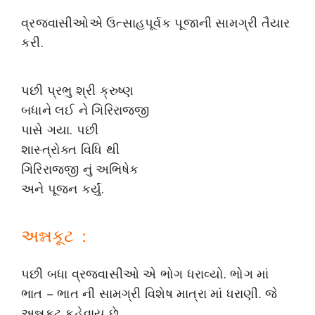
વ્રજવાસીઓએ ઉત્સાહપૂર્વક પૂજાની સામગ્રી તૈયાર
કરી.
પછી પ્રભુ શ્રી ક્રુષ્ણ
બધાને લઈ ને ગિરિરાજજી
પાસે ગયા. પછી
શાસ્ત્રોક્ત વિધિ થી
ગિરિરાજજી નું અભિષેક
અને પૂજન કર્યું.
અન્નકૂટ :
પછી બધા વ્રજવાસીઓ એ ભોગ ધરાવ્યો. ભોગ માં
ભાત – ભાત ની સામગ્રી વિશેષ માત્રા માં ધરાણી. જે
અન્નકૂટ કહેવાય છે.