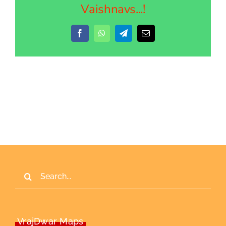
Vaishnavs...!
Facebook
WhatsApp
Telegram
Email
Search
for:
VrajDwar Maps