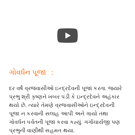
ગોવર્ધન પૂજા :
દર વર્ષે વ્રજવાસીઓ ઇન્દ્રદેવની પૂજા કરતા. જ્યારે
પ્રભુ શ્રી કૃષ્ણને ખબર પડી કે ઇન્દ્રદેવને અહંકાર
થયો છે, ત્યારે તેમણે વ્રજવાસીઓને ઇન્દ્રદેવની
પૂજા ન કરવાની સલાહ આપી અને ગાયો તથા
ગોવર્ધન પર્વતની પૂજા કરવા કહ્યું. ગર્ગાચાર્યજી પણ
પ્રભુની વાણીથી સહમત થયા.