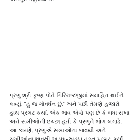
પ્રભુ શ્રી કૃષ્ણ પોતે ગિરિરાજજીમાં સમાહિત થઈને
કહ્યું, “હું જ ગોવર્ધન છું.” અને પછી તેમણે હજારો
હાથ પ્રગટ કર્યા. એક ભાવ એવો પણ છે કે બધા સખા
અને સખીઓની ઇચ્છા હતી કે પ્રભુને ભોગ લગાડે.
આ કારણે, પ્રભુએ સખાઓના ભાવથી અને
સખીઓના ભાવથી અડધા-અડધા હસ્ત પ્રગટ કર્યા