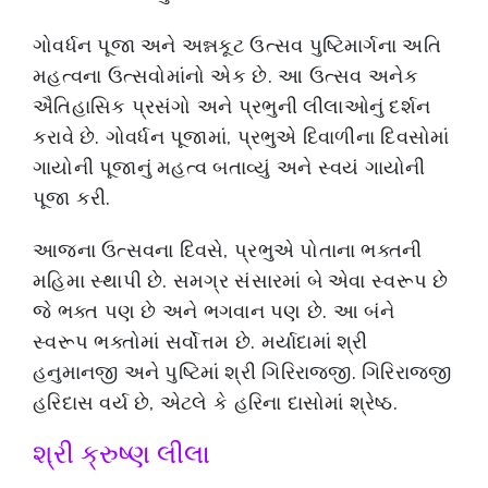
ગોવર્ધન પૂજા અને અન્નકૂટ ઉત્સવ પુષ્ટિમાર્ગના અતિ
મહત્વના ઉત્સવોમાંનો એક છે. આ ઉત્સવ અનેક
ઐતિહાસિક પ્રસંગો અને પ્રભુની લીલાઓનું દર્શન
કરાવે છે. ગોવર્ધન પૂજામાં, પ્રભુએ દિવાળીના દિવસોમાં
ગાયોની પૂજાનું મહત્વ બતાવ્યું અને સ્વયં ગાયોની
પૂજા કરી.
આજના ઉત્સવના દિવસે, પ્રભુએ પોતાના ભક્તની
મહિમા સ્થાપી છે. સમગ્ર સંસારમાં બે એવા સ્વરૂપ છે
જે ભક્ત પણ છે અને ભગવાન પણ છે. આ બંને
સ્વરૂપ ભક્તોમાં સર્વોત્તમ છે. મર્યાદામાં શ્રી
હનુમાનજી અને પુષ્ટિમાં શ્રી ગિરિરાજજી. ગિરિરાજજી
હરિદાસ વર્ય છે, એટલે કે હરિના દાસોમાં શ્રેષ્ઠ.
શ્રી ક્રુષ્ણ લીલા