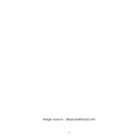
image source : divyasankhnad.com
..