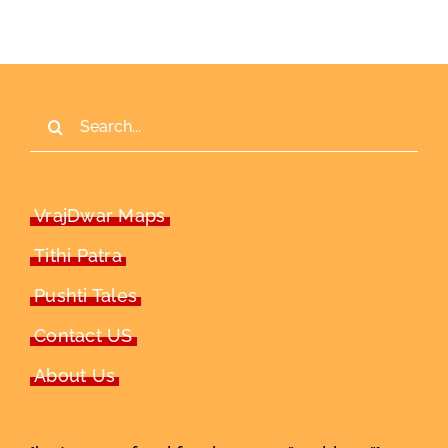
Search
for:
VrajDwar Maps
Tithi Patra
Pushti Tales
Contact US
About Us