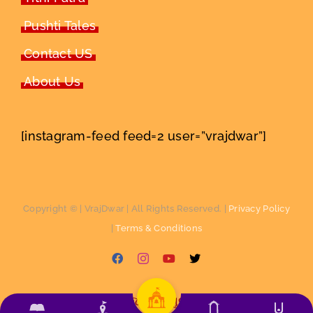
Pushti Tales
Contact US
About Us
[instagram-feed feed=2 user=”vrajdwar”]
Copyright ©
| VrajDwar | All Rights Reserved. |
Privacy Policy
|
Terms & Conditions
Facebook
Instagram
YouTube
X
English
ગુજરાતી
(
ગુજરાતી
)
हिन्दी