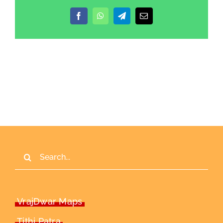
Facebook
WhatsApp
Telegram
Email
Search
for:
VrajDwar Maps
Tithi Patra