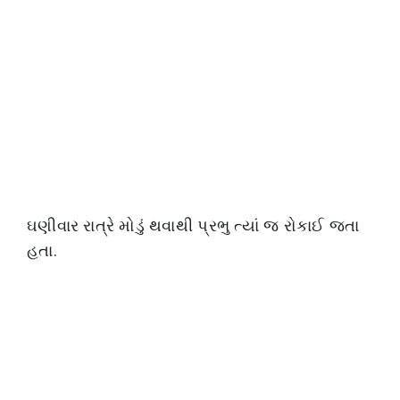
ઘણીવાર રાત્રે મોડું થવાથી પ્રભુ ત્યાં જ રોકાઈ જતા
હતા.