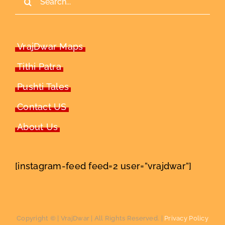
for:
VrajDwar Maps
Tithi Patra
Pushti Tales
Contact US
About Us
[instagram-feed feed=2 user=”vrajdwar”]
Copyright ©
| VrajDwar | All Rights Reserved. |
Privacy Policy