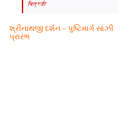
चित्रजी
શ્રીનાથજી દર્શન – પુષ્ટિમાર્ગ સાંઝી
પ્રારંભ