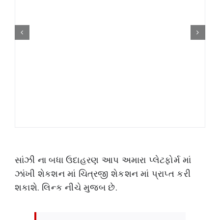
સાંઝી ના બધા ઉદાહરણ આપ અમારા પ્લેટફોર્મ માં
ઝાંખી શેકશન માં ચિત્રજી શેકશન માં પ્રાપ્ત કરી
શકાશે. લિન્ક નીચે મુજબ છે.