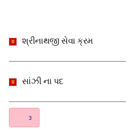
શ્રીનાથજી સેવા ક્રમ
સાંઝી ના પદ
3