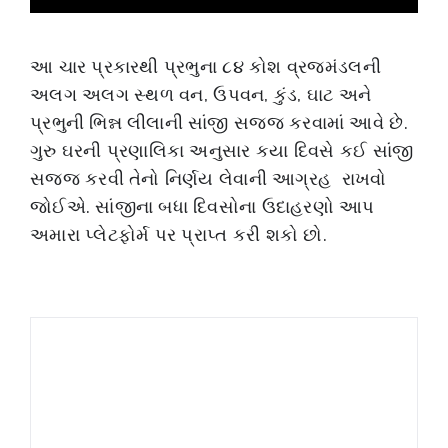
આ ચાર પ્રકારથી પ્રભુના ૮૪ કોશ વ્રજમંડલની
અલગ અલગ સ્થળ વન, ઉપવન, કુંડ, ઘાટ અને
પ્રભુની ભિન્ન લીલાની સાંજી સજ્જ કરવામાં આવે છે.
ગુરુ ઘરની પ્રણાલિકા અનુસાર કયા દિવસે કઈ સાંજી
સજ્જ કરવી તેનો નિર્ણય લેવાની આગ્રહ રાખવો
જોઈએ. સાંજીના બધા દિવસોના ઉદાહરણો આપ
અમારા પ્લેટફોર્મ પર પ્રાપ્ત કરી શકો છો.