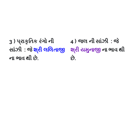
3 ) પ્રાકૃતિક રંગો ની
4 ) જલ ની સાંઝી : જે
સાંઝી : જે
શ્રી લલિતાજી
શ્રી યમુનાજી
ના ભાવ થી
ના ભાવ થી છે.
છે.