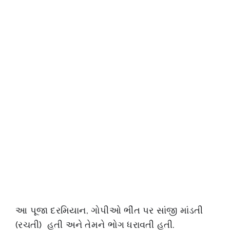
આ પૂજા દરમિયાન, ગોપીઓ ભીંત પર સાંજી માંડતી
(રચતી) હતી અને તેમને ભોગ ધરાવતી હતી.