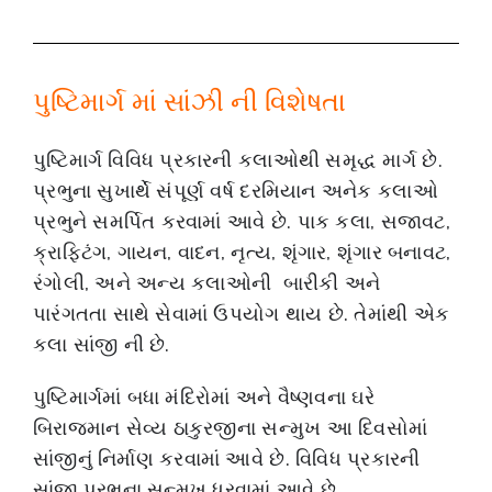
પુષ્ટિમાર્ગ માં સાંઝી ની વિશેષતા
પુષ્ટિમાર્ગ વિવિધ પ્રકારની કલાઓથી સમૃદ્ધ માર્ગ છે.
પ્રભુના સુખાર્થે સંપૂર્ણ વર્ષ દરમિયાન અનેક કલાઓ
પ્રભુને સમર્પિત કરવામાં આવે છે. પાક કલા, સજાવટ,
ક્રાફ્ટિંગ, ગાયન, વાદન, નૃત્ય, શૃંગાર, શૃંગાર બનાવટ,
રંગોલી, અને અન્ય કલાઓની બારીકી અને
પારંગતતા સાથે સેવામાં ઉપયોગ થાય છે. તેમાંથી એક
કલા સાંજી ની છે.
પુષ્ટિમાર્ગમાં બધા મંદિરોમાં અને વૈષ્ણવના ઘરે
બિરાજમાન સેવ્ય ઠાકુરજીના સન્મુખ આ દિવસોમાં
સાંજીનું નિર્માણ કરવામાં આવે છે. વિવિધ પ્રકારની
સાંજી પ્રભુના સન્મુખ ધરવામાં આવે છે.