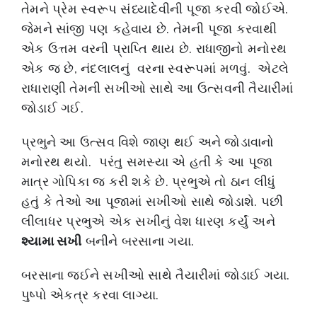
તેમને પ્રેમ સ્વરૂપ સંધ્યાદેવીની પૂજા કરવી જોઈએ.
જેમને સાંજી પણ કહેવાય છે. તેમની પૂજા કરવાથી
એક ઉત્તમ વરની પ્રાપ્તિ થાય છે. રાધાજીનો મનોરથ
એક જ છે, નંદલાલનું વરના સ્વરૂપમાં મળવું. એટલે
રાધારાણી તેમની સખીઓ સાથે આ ઉત્સવની તૈયારીમાં
જોડાઈ ગઈ.
પ્રભુને આ ઉત્સવ વિશે જાણ થઈ અને જોડાવાનો
મનોરથ થયો. પરંતુ સમસ્યા એ હતી કે આ પૂજા
માત્ર ગોપિકા જ કરી શકે છે. પ્રભુએ તો ઠાન લીધું
હતું કે તેઓ આ પૂજામાં સખીઓ સાથે જોડાશે. પછી
લીલાધર પ્રભુએ એક સખીનું વેશ ધારણ કર્યું અને
શ્યામા સખી
બનીને બરસાના ગયા.
બરસાના જઈને સખીઓ સાથે તૈયારીમાં જોડાઈ ગયા.
પુષ્પો એકત્ર કરવા લાગ્યા.