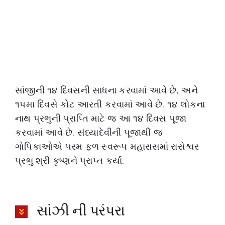
સાંજીની ૧૪ દિવસની સાધના કરવામાં આવે છે, અને
૧૫મા દિવસે કોટ આરતી કરવામાં આવે છે. ૧૪ લોકના
નાથ પ્રભુની પ્રાપ્તિ માટે જ આ ૧૪ દિવસ પૂજા
કરવામાં આવે છે. સંધ્યાદેવીની પૂજાથી જ
ગોપિકાઓએ પરમ ફળ સ્વરૂપ મહારાસમાં રાસેશ્વર
પ્રભુ શ્રી કૃષ્ણને પ્રાપ્ત કર્યા.
સાંઝી ની પરંપરા