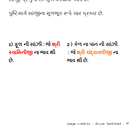
પુષ્ટિમાર્ગ સાંજીના મૂળભૂત રૂપે ચાર પ્રકાર છે.
1) ફૂલ ની સાંઝી : જે
શ્રી
2 ) કેળ ના પાન ની સાંઝી
સ્વામિનીજી
ના ભાવ થી
: જે
શ્રી ચંદ્રાવલીજી
ના
છે.
ભાવ થી છે.
image credits : Divya Sankhnad : P