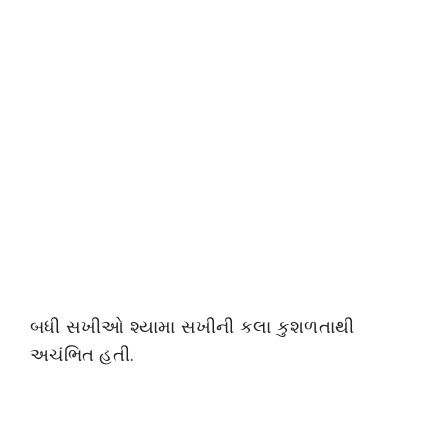
બધી સખીઓ શ્યામા સખીની કલા કુશળતાથી
અચંભિત હતી.