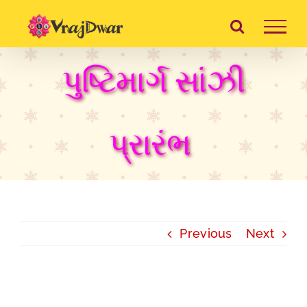
Skip
to
content
પુષ્ટિમાર્ગ સાંઝી
પ્રારંભ
Previous
Next