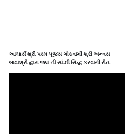
આચાર્ય શ્રી પરમ પૂજ્ય ગોસ્વામી શ્રી અન્વય
બાવાશ્રી દ્વારા જલ ની સાંઝી સિદ્ધ કરવાની રીત.