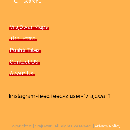
for:
VrajDwar Maps
Tithi Patra
Pushti Tales
Contact US
About Us
[instagram-feed feed=2 user=”vrajdwar”]
Copyright ©
| VrajDwar | All Rights Reserved. |
Privacy Policy