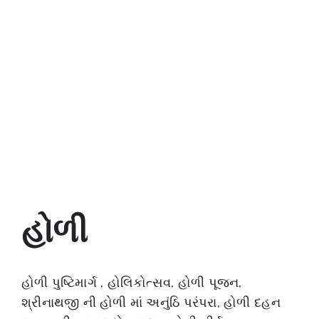
હોળી
હોળી પુષ્ટિમાર્ગ , હોલિકોત્સવ, હોળી પૂજન,
શ્રીનાથજી ની હોળી માં અનુંઠિ પરંપરા, હોળી દહન