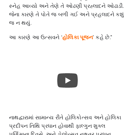
સ્નેહ આવ્યો અને તેણે તે ઓઢણી પ્રહ્લાદને ઓઢાડી.
જેના કારણે તે પોતે જ બળી ગઈ અને પ્રહલાદને કશું
જ ન થયું.
આ કારણે આ ઉત્સવને ‘
હોલિકા પૂજન
’ કહે છે.”
નાથદ્વારામાં સામાન્ય રીતે હોલિકોત્સવ અને હોલિકા
પ્રદીપન તિથિ પ્રધાન હોવાથી ફાલ્ગુન શુક્લ
પૂર્ણિમાના દિવસે, અને ડોલોત્સવ નક્ષત્ર પ્રધાન