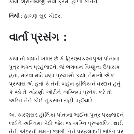
કથા, શ્રીનાથજી સેવા ક્રમ, હોળી કીર્તન.
તિથી :
ફાગણ સુદ ચૌદસ
વાર્તા પ્રસંગ :
કથા તો બધાને ખબર છે કે હિરણ્યકશ્યપુએ પોતાના
પુત્ર ભક્ત પ્રહલાદને, જે ભગવાન વિષ્ણુના ઉપાસક
હતા, મારવા માટે ઘણા પ્રયાસો કર્યા. તેમાંનો એક
પ્રયાસ એ હતો કે તેની બહેન હોલિકાને વરદાન હતું
કે જો તે ઓઢણી ઓઢીને અગ્નિમાં પ્રવેશ કરે તો
અગ્નિ તેને કોઈ નુકસાન નહીં પહોંચાડે.
આ કારણસર હોલિકા પોતાના ભાઈના પુત્ર પ્રહ્લાદને
લઈને અગ્નિમાં બેઠી. જેમ જ અગ્નિ પ્રજ્વલિત થઈ,
તેની અંદરની મમતા જાગી. તેને પ્રહલાદની ભક્તિ પર