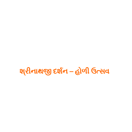
શ્રીનાથજી દર્શન – હોળી ઉત્સવ