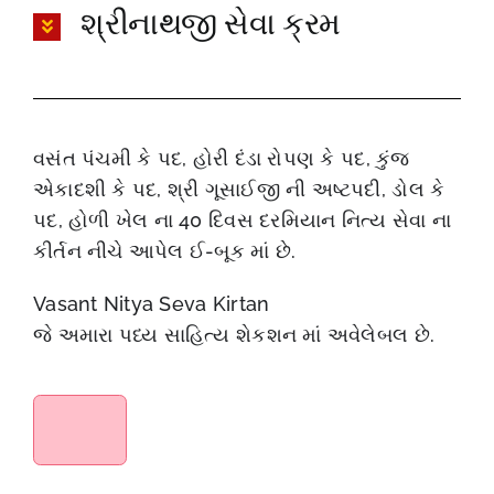
શ્રીનાથજી સેવા ક્રમ
વસંત પંચમી કે પદ, હોરી દંડા રોપણ કે પદ, કુંજ
એકાદશી કે પદ, શ્રી ગૂસાઈજી ની અષ્ટપદી, ડોલ કે
પદ, હોળી ખેલ ના 40 દિવસ દરમિયાન નિત્ય સેવા ના
કીર્તન નીચે આપેલ ઈ-બૂક માં છે.
Vasant Nitya Seva Kirtan
જે અમારા પધ્ય સાહિત્ય શેકશન માં અવેલેબલ છે.