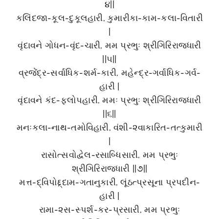
૪||
કલિંદજા-કૂલ-દુકૂલહારી, કુમારીકા-કામ-કલા-વિતારી
|
વૃંદાવને ગોધન-વૃંદ-ચારી, મમ પ્રભુઃ શ્રીગિરિરાજધારી
||૫||
વ્રજેંદ્ર-સર્વાધિક-શર્મ-કારી, મહેન્દ્ર-ગર્વાધિક-ગર્વ-
હારી |
વૃંદાવને કંદ-ફલોપહારી, મમઃ પ્રભુઃ શ્રીગિરિરાજધારી
||૬||
મનઃકલા-નાથ-તમોવિહારી, વંશી-૨વાકારિત-તત્કુમારી
|
રાસોત્સવોદ્વેલ-રસાબ્ધિસારી, મમ પ્રભુઃ
શ્રીગિરિરાજધારી ||૭||
મત્ત-દ્વિપોદ્દ્દામ-ગતાનુકારી, લૂંઠત્પ્રસૂના પ્રપદીન-
હારી |
રામા-૨સ-સ્પર્શ-કર-પ્રસારી, મમ પ્રભુઃ