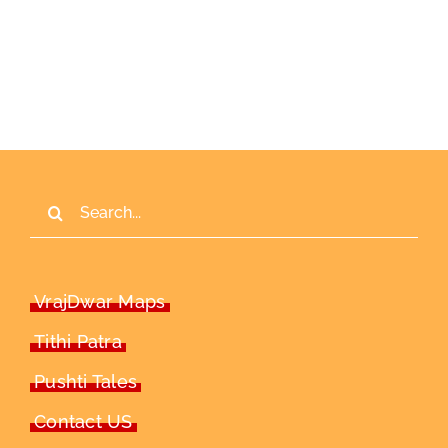
Search
for:
VrajDwar Maps
Tithi Patra
Pushti Tales
Contact US