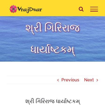
Skip
to
content
શ્રી ગિરિરાજ
ધાર્યાષ્ટકમ્
Previous
Next
શ્રી ગિરિરાજ ધાર્યાષ્ટકમ્