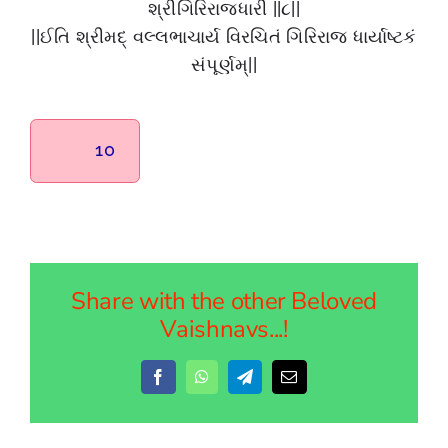
શ્રીગિરિરાજધારી ||૮||
||ઈતિ શ્રીમદ્ વલ્લભાચાર્ય વિરચિતં ગિરિરાજ ધાર્યાષ્ટકં
સંપૂર્ણમ્||
10
Share with the other Beloved
Vaishnavs...!
Facebook
WhatsApp
Telegram
Email