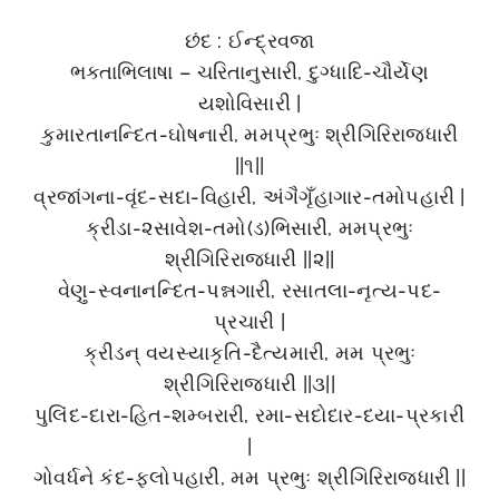
છંદ : ઈન્દ્રવજા
ભક્તાભિલાષા – ચરિતાનુસારી, દુગ્ધાદિ-ચૌર્યેણ
યશોવિસારી |
કુમારતાનન્દિત-ઘોષનારી, મમપ્રભુઃ શ્રીગિરિરાજધારી
||૧||
વ્રજાંગના-વૃંદ-સદા-વિહારી, અંગૈગૃઁહાગાર-તમોપહારી |
ક્રીડા-૨સાવેશ-તમો(ડ)ભિસારી, મમપ્રભુઃ
શ્રીગિરિરાજધારી ||૨||
વેણુ-સ્વનાનન્દિત-પન્નગારી, રસાતલા-નૃત્ય-પદ-
પ્રચારી |
ક્રીડન્ વયસ્યાકૃતિ-દૈત્યમારી, મમ પ્રભુઃ
શ્રીગિરિરાજધારી ||૩||
પુલિંદ-દારા-હિત-શમ્બરારી, રમા-સદોદાર-દયા-પ્રકારી
|
ગોવર્ધને કંદ-ફલોપહારી, મમ પ્રભુઃ શ્રીગિરિરાજધારી ||