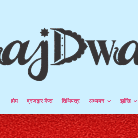
होम
व्रजद्वार मैप्स
तिथिपत्र
अध्ययन
झांखि