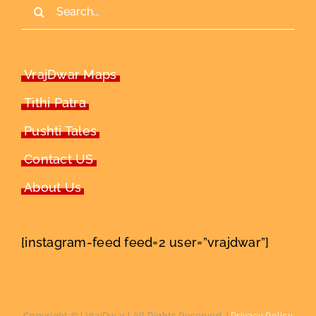
Search
for:
VrajDwar Maps
Tithi Patra
Pushti Tales
Contact US
About Us
[instagram-feed feed=2 user=”vrajdwar”]
Copyright ©
| VrajDwar | All Rights Reserved. |
Privacy Policy