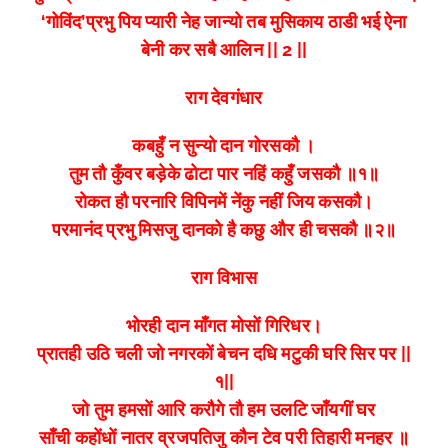
‘गोविंद’प्रभु पिय प्यारी नेह जान्यो तब मुसिकाय ठाडी भई ऐना
बेनी कर सबै आलिन || 2 ||
राग देवगंधार
कबहुँ न सुन्यो दान गोरसकौ ।
तुम तौ कुँवर बड़ेके ढोटा पार नहिं कहुँ जसकौ ॥१॥
रोकत हौ परनारि विपिनमें नेंकु नहीं जिय कसकौ।
परमानंद प्रभु मिसजु दानको है कछु और ही चसकौ ॥२॥
राग विभास
भोरही दान माँगत मोसों गिरिधर।
प्रातही उठि चली जो नगरकों बेचन दधि मटुकी घरि सिर पर ||
१||
जो तुम हमसों आरि करौगे तौ हम उलटि जाँयगीं घर
साँची कहोंधों नातर व्रजपतिजु कौन टेव परी तिहारी मनहर ॥