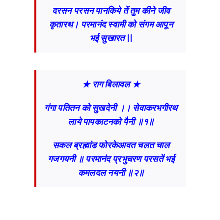
दरसन परसन पानकिये तें तुम कीने जीव
कृतारथ। परमानंद स्वामी को संगम आपून
भई सुखारत ||
★ राग बिलावल ★
गंगा पतितन को सुखदेनी ।। सेवाकरभगीरथ
लाये पापकाटनको पैनी ॥१॥
सकल ब्रह्मांड फोरकेआवत चलत चाल
गजगयनी ॥ परमानंद प्रभुचरण परसतें भई
कमलदल नयनी ॥२॥