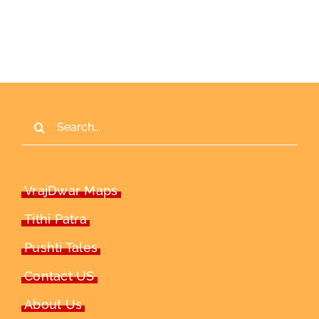
Search
for:
VrajDwar Maps
Tithi Patra
Pushti Tales
Contact US
About Us