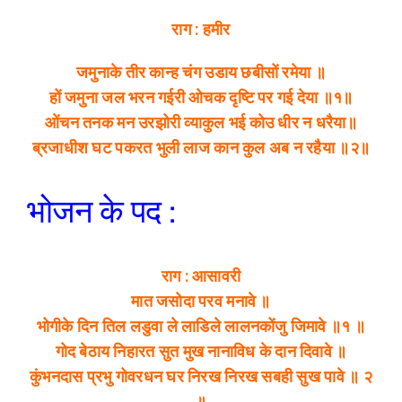
राग : हमीर
जमुनाके तीर कान्ह चंग उडाय छबीसों रमेया ॥
हों जमुना जल भरन गईरी ओचक दृष्टि पर गई देया ॥१॥
ओंचन तनक मन उरझोरी व्याकुल भई कोउ धीर न धरैया॥
ब्रजाधीश घट पकरत भुली लाज कान कुल अब न रहैया ॥२॥
भोजन के पद :
राग : आसावरी
मात जसोदा परव मनावे ॥
भोगीके दिन तिल लडुवा ले लाडिले लालनकोंजु जिमावे ॥१ ॥
गोद बेठाय निहारत सुत मुख नानाविध के दान दिवावे ॥
कुंभनदास प्रभु गोवरधन घर निरख निरख सबही सुख पावे ॥ २
॥