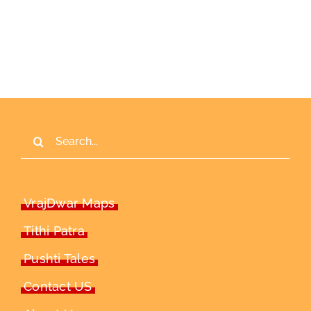
Search
for:
VrajDwar Maps
Tithi Patra
Pushti Tales
Contact US