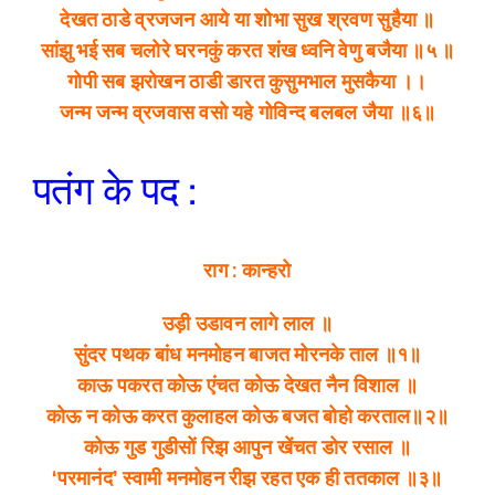
देखत ठाडे व्रजजन आये या शोभा सुख श्रवण सुहैया ॥
सांझु भई सब चलोरे घरनकुं करत शंख ध्वनि वेणु बजैया ॥५ ॥
गोपी सब झरोखन ठाडी डारत कुसुमभाल मुसकैया ।।
जन्म जन्म व्रजवास वसो यहे गोविन्द बलबल जैया ॥६॥
पतंग के पद :
राग : कान्हरो
उड़ी उडावन लागे लाल ॥
सुंदर पथक बांध मनमोहन बाजत मोरनके ताल ॥१॥
काऊ पकरत कोऊ एंचत कोऊ देखत नैन विशाल ॥
कोऊ न कोऊ करत कुलाहल कोऊ बजत बोहो करताल॥२॥
कोऊ गुड गुडीसों रिझ आपुन खेंचत डोर रसाल ॥
‘परमानंद’ स्वामी मनमोहन रीझ रहत एक ही ततकाल ॥३॥