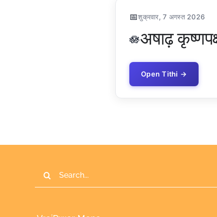
📅
शुक्रवार, 7 अगस्त 2026
अषाढ़ कृष्णपक
🪷
Open Tithi →
Search
for: