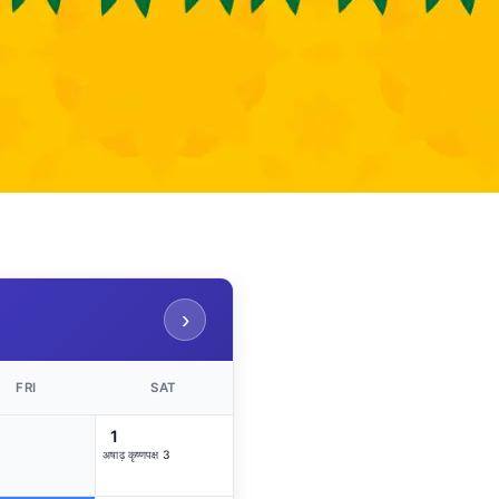
›
FRI
SAT
1
अषाढ़ कृष्णपक्ष 3